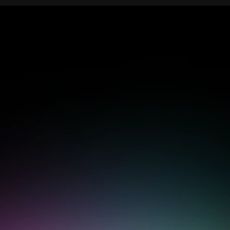
Залишилися питання?
Спитай!
events@sendpulse.com