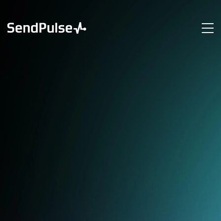
Вебінар
Магія коротких
відео:
Як
набирати мільйони
переглядів у TikTok,
Shorts, Instagram Reels
31 жовтня 15:00 за Києвом