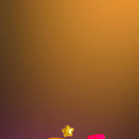
Поговоримо про
Як працюють алгоритми коротких відео.
Куди і як приземляти трафік.
Формати коротких і вірусних відео.
Відео з вірусними початками.
Відео адаптації ідей.
Залипальний відео контент.
Арбітражні зв'язки переливу трафіку.