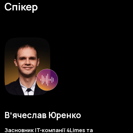
Спікер
Вʼячеслав Юренко
Засновник IT-компанії 4Limes та