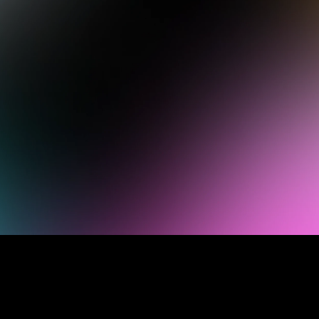
отримають
сертифікат від SendPulse
Academy
Реєстрація