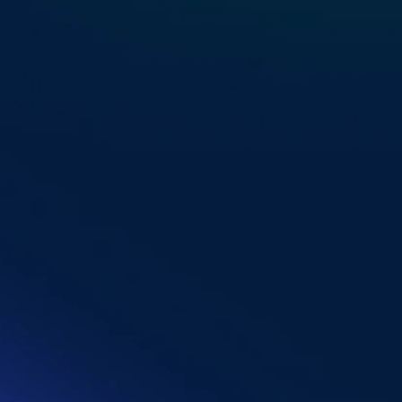
+49
×
Індустрія компанії
×
Знання з вебінару ви будете використовувати
×
Чи використовуєте ви SendPulse?
×
Розмір бази клієнтів вашого бізнесу/клієнта:
Реєстрація