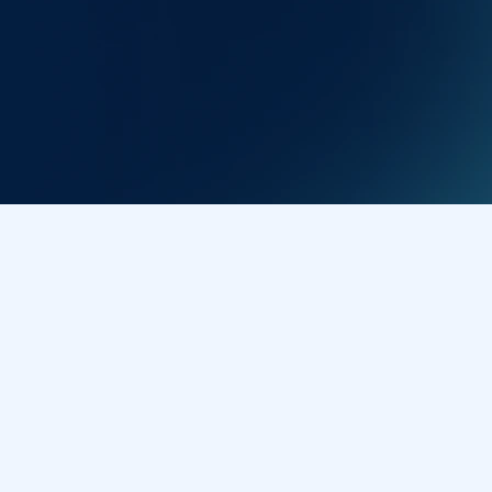
Сертифікат
Всі учасники вебінару отримають сертифікат від
SendPulse Academy