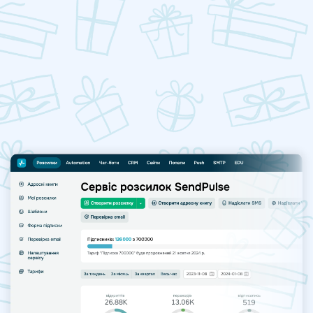
*Акція доступна для нових платних користувачів сервісу.
Після завершення акційного періоду діє автоматичне
продовження підписки, яким можна керувати в
особистому кабінеті.
Активувати купон