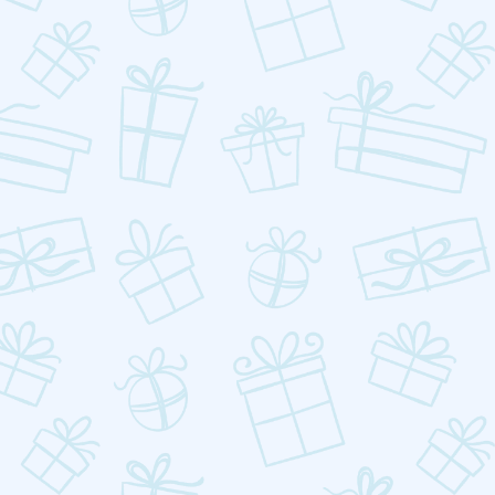
SendPulse — українська платформа
автоматизації маркетингу і продажів з більше ніж
3 мільйонами користувачів в світі.
Користуйтеся
сервісом імейл розсилок
безоплатно протягом 30 днів
.
З кодом
esfreem
перший місяць у подарунок!
➤ Комунікуйте доречно та вчасно за допомогою
автоматичних тригерних розсилок.
➤ Покращуйте конверсії за допомогою
сегментації і персоналізації.
➤ Використовуйте 130+ професійних шаблонів.
➤ Оптимізуйте роботу з текстами email розсилок
завдяки штучному інтелекту.