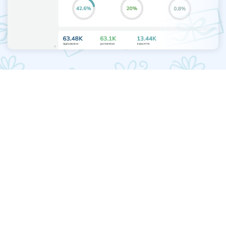
Залишилися питання?
Спитай!