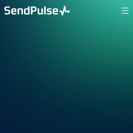
Вебінар
Як не втрачати клієнтів
в різних каналах
комунікації
22 січня
15:00 за Києвом