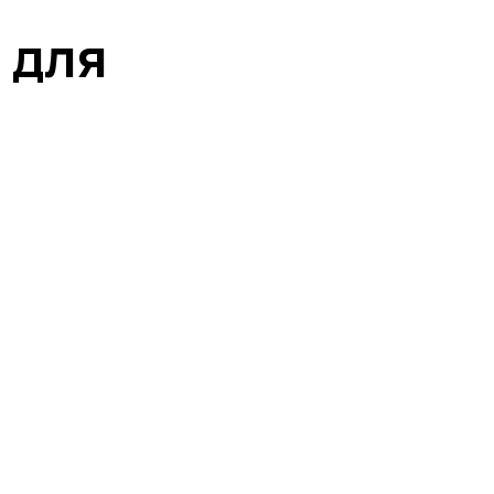
 для
Інфопідприємці