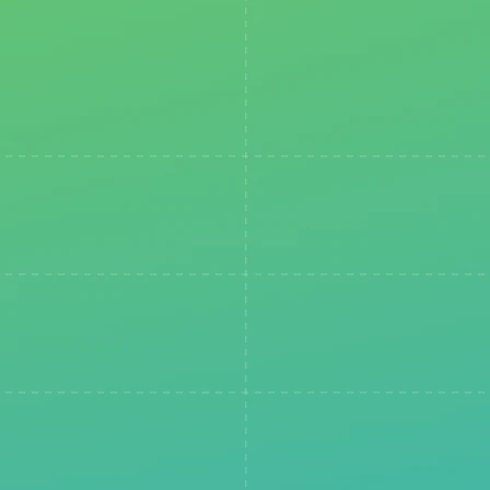
Дякуємо за реєстрацію!
Ми надіслали email з підтвердженням на адресу, яку ви
використали для реєстрації. Якщо ви хочете
отримувати апдейти щодо вебінару і сповіщення про
початок прямої трансляції, будь ласка, підпишіться,
використовуючи месенджер Telegram.
Telegram