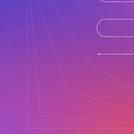
Дякуємо за реєстрацію!
Ми надіслали email з підтвердженням на адресу, яку ви
використали для реєстрації. Якщо ви хочете
отримувати апдейти щодо вебінару і сповіщення про
початок прямої трансляції, будь ласка, підпишіться,
використовуючи месенджер.
Telegram