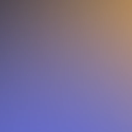
Дякуємо за реєстрацію!
Ми надіслали email з підтвердженням на адресу, яку ви
використали для реєстрації. Якщо ви хочете
отримувати апдейти щодо вебінару і сповіщення про
початок прямої трансляції, будь ласка, підпишіться,
використовуючи месенджер.
Telegram